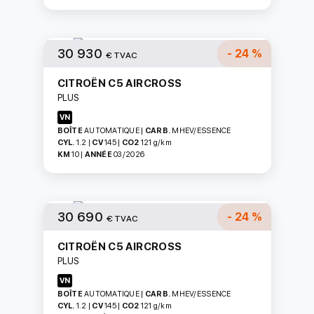
30 930
- 24 %
€ TVAC
CITROËN C5 AIRCROSS
PLUS
VN
BOÎTE
AUTOMATIQUE
|
CARB.
MHEV/ESSENCE
CYL.
1.2
|
CV
145
|
CO2
121
g/km
KM
10
|
ANNÉE
03/2026
30 690
- 24 %
€ TVAC
CITROËN C5 AIRCROSS
PLUS
VN
BOÎTE
AUTOMATIQUE
|
CARB.
MHEV/ESSENCE
CYL.
1.2
|
CV
145
|
CO2
121
g/km