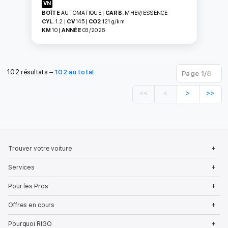
VN
BOÎTE
AUTOMATIQUE
|
CARB.
MHEV/ESSENCE
CYL.
1.2
|
CV
145
|
CO2
121
g/km
KM
10
|
ANNÉE
03/2026
102 résultats –
102 au total
<<
<
>
>>
Pied
de
Ou
Trouver votre voiture
page
le
Garage
me
Ou
RIGO
Services
le
me
Ou
Pour les Pros
le
me
Ou
Offres en cours
le
me
Ou
Pourquoi RIGO
le