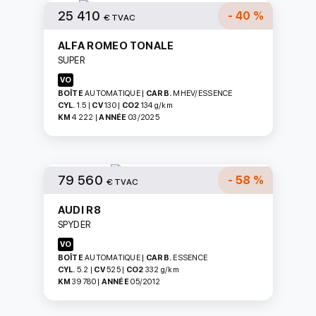
25 410
- 40 %
€ TVAC
ALFA ROMEO TONALE
SUPER
VO
BOÎTE
AUTOMATIQUE
|
CARB.
MHEV/ESSENCE
CYL.
1.5
|
CV
130
|
CO2
134
g/km
KM
4 222
|
ANNÉE
03/2025
79 560
- 58 %
€ TVAC
AUDI R8
SPYDER
VO
BOÎTE
AUTOMATIQUE
|
CARB.
ESSENCE
CYL.
5.2
|
CV
525
|
CO2
332
g/km
KM
39 780
|
ANNÉE
05/2012