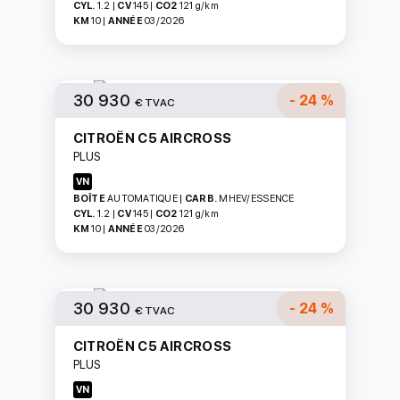
CYL.
1.2
|
CV
145
|
CO2
121
g/km
KM
10
|
ANNÉE
03/2026
30 930
- 24 %
€ TVAC
CITROËN C5 AIRCROSS
PLUS
VN
BOÎTE
AUTOMATIQUE
|
CARB.
MHEV/ESSENCE
CYL.
1.2
|
CV
145
|
CO2
121
g/km
KM
10
|
ANNÉE
03/2026
30 930
- 24 %
€ TVAC
CITROËN C5 AIRCROSS
PLUS
VN